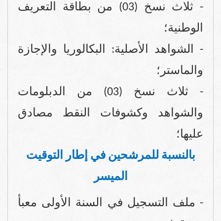
- ثلاث نسخ (03) من
بطاقة التعريف
الوطنية؛
- الشواهد الأصلية: البكالوريا والإجازة
والماستر؛
- ثلاث نسخ (03) من الدبلومات
والشواهد وكشوفات النقط مصادق
عليها؛
بالنسبة للمرشحين في إطار التوقيت
الميسر
- ملف التسجيل في السنة الأولى معبأ